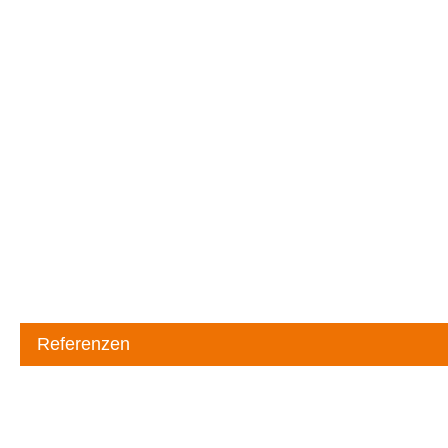
Badsanierung
Komplettbadsanierung
Teilbadsanierung
Barrierefreie Badsanierung
Heizungsbau
Spanndecke
Referenzen
Über uns
Badausstellung