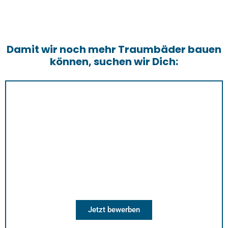
Damit wir noch mehr Traumbäder bauen
können, suchen wir Dich:
Anlagenmechaniker SHK (m/w/d)
Wir suchen Anlagenmechaniker SHK (m/w/d) für
unser Team. Wir freuen uns auf Ihre Bewerbung.
Jetzt bewerben