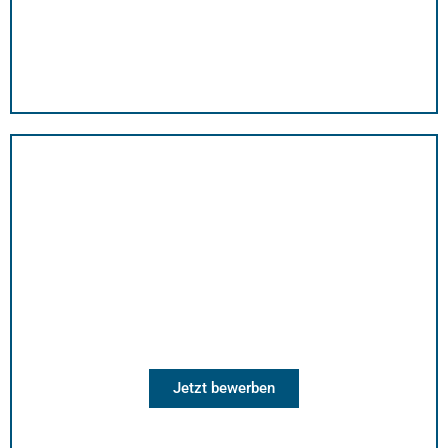
Kundendienstmonteur SHK (m/w/d)
Wir suchen Kundendienstmonteur SHK (m/w/d) für
unser Team. Wir freuen uns auf Ihre Bewerbung.
Jetzt bewerben